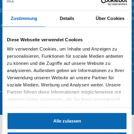
Frau Sarah Pajzer neu im
Ma
IN
Team Pforzheim
Ni
Ra
Zustimmung
Details
Über Cookies
gen
vom 14.10.2025
Zum 13.10.2025 begrüßen wir Frau Sarah
vom
Pajzer als Kunden- und Personalberaterin in
Wir 
Diese Webseite verwendet Cookies
unserem Team in Pforzheim.
Miha
unse
Wir verwenden Cookies, um Inhalte und Anzeigen zu
personalisieren, Funktionen für soziale Medien anbieten
weiterlesen
-
n
zu können und die Zugriffe auf unsere Website zu
we
analysieren. Außerdem geben wir Informationen zu Ihrer
Verwendung unserer Website an unsere Partner für
soziale Medien, Werbung und Analysen weiter. Unsere
Partner führen diese Informationen möglicherweise mit
weiteren Daten zusammen, die Sie ihnen bereitgestellt
haben oder die sie im Rahmen Ihrer Nutzung der Dienste
gesammelt haben. Weitere Informationen finden Sie auf
unserer
Datenschutzseite
Alle zulassen