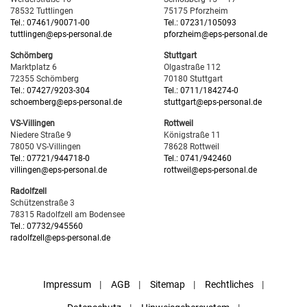
78532 Tuttlingen
75175 Pforzheim
Tel.: 07461/90071-00
Tel.: 07231/105093
tuttlingen@eps-personal.de
pforzheim@eps-personal.de
Schömberg
Stuttgart
Marktplatz 6
Olgastraße 112
72355 Schömberg
70180 Stuttgart
Tel.: 07427/9203-304
Tel.: 0711/184274-0
schoemberg@eps-personal.de
stuttgart@eps-personal.de
VS-Villingen
Rottweil
Niedere Straße 9
Königstraße 11
78050 VS-Villingen
78628 Rottweil
Tel.: 07721/944718-0
Tel.: 0741/942460
villingen@eps-personal.de
rottweil@eps-personal.de
Radolfzell
Schützenstraße 3
78315 Radolfzell am Bodensee
Tel.: 07732/945560
radolfzell@eps-personal.de
Impressum
AGB
Sitemap
Rechtliches