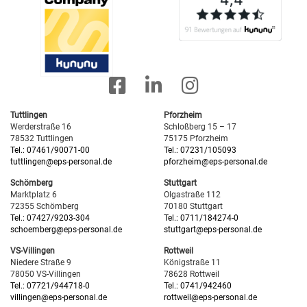
Tuttlingen
Pforzheim
Werderstraße 16
Schloßberg 15 – 17
78532 Tuttlingen
75175 Pforzheim
Tel.: 07461/90071-00
Tel.: 07231/105093
tuttlingen@eps-personal.de
pforzheim@eps-personal.de
Schömberg
Stuttgart
Marktplatz 6
Olgastraße 112
72355 Schömberg
70180 Stuttgart
Tel.: 07427/9203-304
Tel.: 0711/184274-0
schoemberg@eps-personal.de
stuttgart@eps-personal.de
VS-Villingen
Rottweil
Niedere Straße 9
Königstraße 11
78050 VS-Villingen
78628 Rottweil
Tel.: 07721/944718-0
Tel.: 0741/942460
villingen@eps-personal.de
rottweil@eps-personal.de