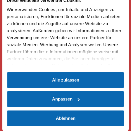
Diese Webseite verwendet Cookies
Wir verwenden Cookies, um Inhalte und Anzeigen zu
Dateiupload
personalisieren, Funktionen für soziale Medien anbieten
zu können und die Zugriffe auf unsere Website zu
Weitere Datei hinzufügen
analysieren. Außerdem geben wir Informationen zu Ihrer
Verwendung unserer Website an unsere Partner für
Die maximale Uploadgröße der Dateien darf 8MB nicht
überschreiten.
soziale Medien, Werbung und Analysen weiter. Unsere
Partner führen diese Informationen möglicherweise mit
Ihre Nachricht an uns
weiteren Daten zusammen, die Sie ihnen bereitgestellt
haben oder die sie im Rahmen Ihrer Nutzung der Dienste
gesammelt haben. Weitere Informationen finden Sie auf
unserer
Datenschutzseite
Alle zulassen
Anpassen
Ablehnen
Ich habe die
Datenschutzerklärung
gelesen.
*