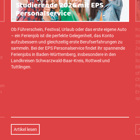
Studierende 2026 mit EPS
Personalservice
Ob Führerschein, Festival, Urlaub oder das erste eigene Auto
Ko
– ein Ferienjob ist die perfekte Gelegenheit, das Konto
si
aufzubessern und gleichzeitig erste Berufserfahrungen zu
20
sammeln. Bei der EPS Personalservice findet ihr spannende
Ze
Ferienjobs in Baden-Württemberg, insbesondere in den
Be
et
Landkreisen Schwarzwald-Baar-Kreis, Rottweil und
Sc
Tuttlingen.
Bl
of
Ch
ten
Pe
n
Er
sp
Artikel lesen
A